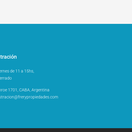
tración
ernes de 11 a 15hs,
errado
nroe 1701, CABA, Argentina
stracion@frerypropiedades.com