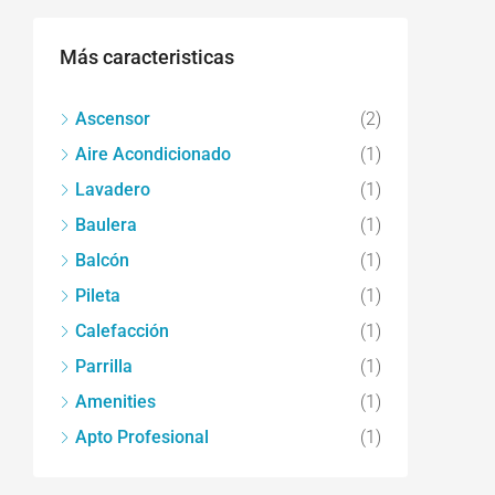
Más caracteristicas
Ascensor
(2)
Aire Acondicionado
(1)
Lavadero
(1)
Baulera
(1)
Balcón
(1)
Pileta
(1)
Calefacción
(1)
Parrilla
(1)
Amenities
(1)
Apto Profesional
(1)