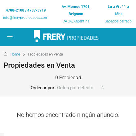
Av. Monroe 1701,
Lu a Vi : 11 a
4788-2108 / 4787-3919
Belgrano
18hs
info@frerypropiedades.com
CABA, Argentina
Sábados cerrado
Home
Propiedades en Venta
Propiedades en Venta
0 Propiedad
Ordenar por:
Orden por defecto
No hemos encontrado ningún anuncio.